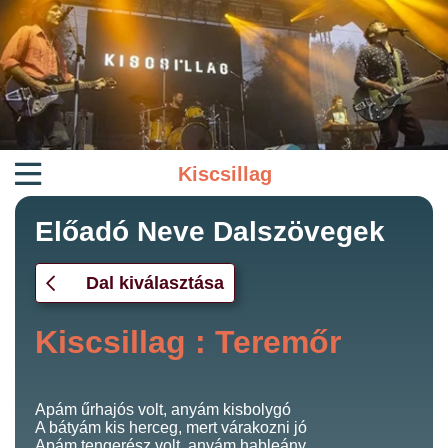
Kiscsillag
Előadó Neve Dalszövegek
Dal kiválasztása
Kiscsillag : Teremőr
Apám űrhajós volt, anyám kisbolygó
A bátyám kis herceg, mert várakozni jó
Apám tengerész volt, anyám hableány