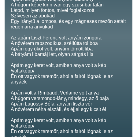
A húgom képe kinn van egy szusi-bár falán
Látod, milyen fontos, mivel foglalkozott
Szívesen az apukád
Egy iránytű a lompos, és egy mágneses mezőn sétált
régen arra anyukád
Az apám Liszt Ferenc volt anyám zongora
A nővérem rapszodikus, szélfútta tollboa
Apám egy ököl volt, anyám tömött liba
A bátyám libamáj lett, olyan sárgás lila
Apám egy keret volt, amiben anya volt a kép
/voltaképp/
Én ott vagyok teremőr, ahol a falról lógnak le az
anyáék
Apám volt a Rimbaud, Verlaine volt anya
A húgom versmondó-lány, mindegy, az ő baja
Apám Lugossy Béla, anyám tiszta vér
A nővérem néha elszáll, és éjjel egy kicsit él
Apám egy keret volt, amiben anya volt a kép
/voltaképp/
Én ott vagyok teremőr, ahol a falról lógnak le az
anyáék