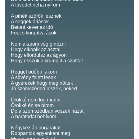
A füvedet néha nyírom
A pihék szőrök lesznek
A seggek óriások
Betont kever az idő
Fogcsikorgatva ások
Nem akarom végig nézni
Hogy elkopik az asztal
Hogy elfordulsz az ágyon
Hogy esszük a krumplit a szafttal
Reggel odébb lakom
A sövény felett lesek
A gyerekek hogy meg nőttek
Jó szomszédod leszek, neked
Örökké nem fog menni
Örökké én se bírom
De a szomszédban veszek házat
A barátodat behívom
Négykézláb bogarakat
Roppantok egyenként meg
Megeszem a pitéket