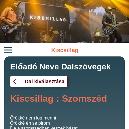
Kiscsillag
Előadó Neve Dalszövegek
Dal kiválasztása
Kiscsillag : Szomszéd
Örökké nem fog menni
Örökké én se bírom
De a szomszédban veszek házat