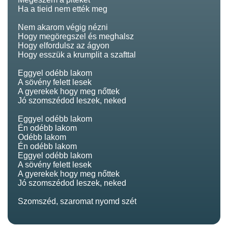
Ha a tieid nem ették meg
Nem akarom végig nézni
Hogy megöregszel és meghalsz
Hogy elfordulsz az ágyon
Hogy esszük a krumplit a szafttal
Eggyel odébb lakom
A sövény felett lesek
A gyerekek hogy meg nőttek
Jó szomszédod leszek, neked
Eggyel odébb lakom
Én odébb lakom
Odébb lakom
Én odébb lakom
Eggyel odébb lakom
A sövény felett lesek
A gyerekek hogy meg nőttek
Jó szomszédod leszek, neked
Szomszéd, szaromat nyomd szét